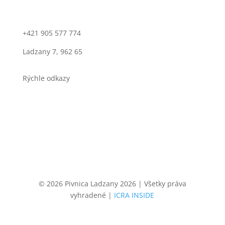
obchod@pivnicaladzany.sk
+421 905 577 774
Ladzany 7, 962 65
Rýchle odkazy
Obchod
O nás
Kontakt
©
2026
Pivnica Ladzany 2026 | Všetky práva
vyhradené |
ICRA INSIDE