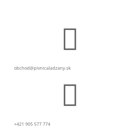

obchod@pivnicaladzany.sk

+421 905 577 774